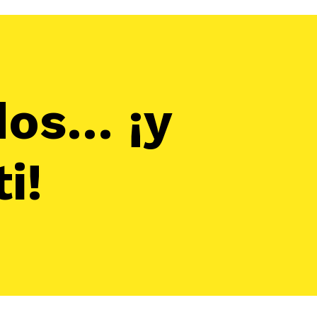
dos… ¡y
i!