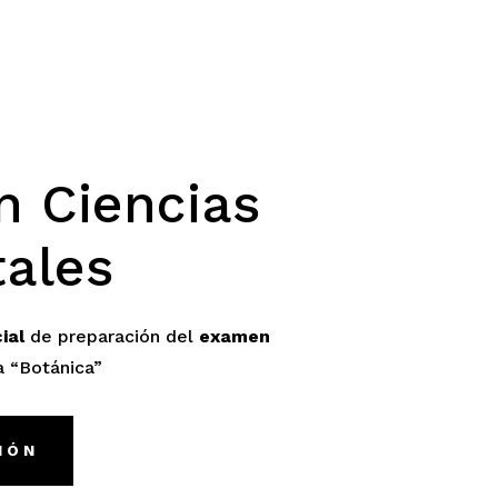
n Ciencias
ales
cial
de preparación del
examen
a “Botánica”
IÓN