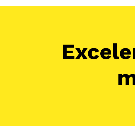
Excele
m