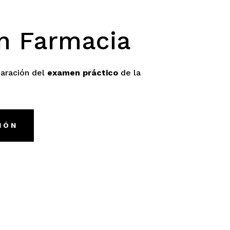
n Farmacia
paración del
examen práctico
de la
IÓN