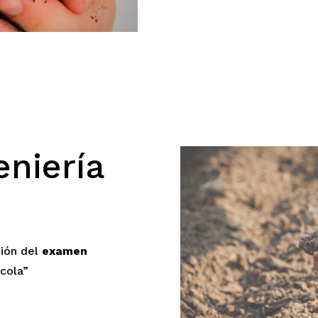
eniería
ción del
examen
ícola”